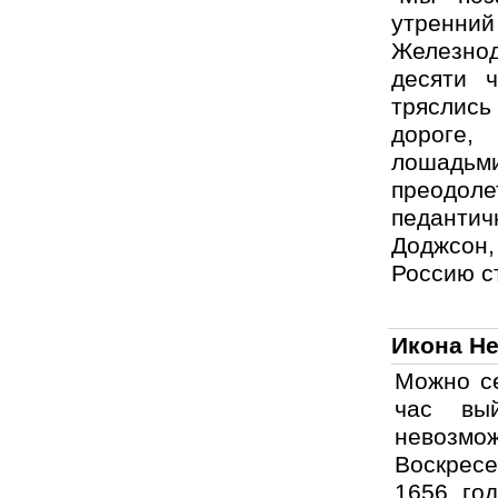
утренни
Железнод
десяти 
тряслись
дороге,
лошадьм
преодоле
педанти
Доджсон,
Россию с
Икона Не
Можно се
час вы
невозмо
Воскресе
1656 го