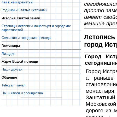
Как к нам доехать?
сегодняшних
просто зам
Родники и Святые источники
имеет свой
История Святой земли
машина врем
Страницы летописи монастыря и городских
окрестностей
Летопись 
Сельские и городские приходы
город Ист
Гостиницы
Ливадия
Город Ист
Ждем Вашей помощи
сегодняшни
Наши друзья
Город Истр
а раньше 
Общение
становлени
Telegram канал
монасты­ря,
Наши блоги и сообщества
Заштатный
Московской 
дороге из М