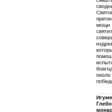
сводн
Свят
прете
мощи 
свят
совер
издре
кото
помощ
испыт
благо
около
побед
Игум
Глеб
мона