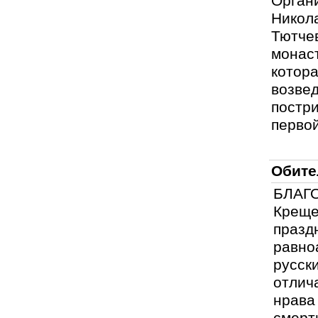
Орган
Никол
Тютч
монас
котора
возв
постр
перво
Обите
БЛАГО
Креще
праз
равн
русск
отлич
нрава
смер