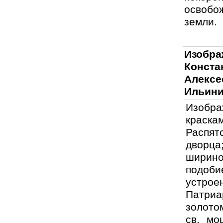
освобо
земли.
Изобра
Конст
Алекс
Ильини
Изобра
краска
Распя
дворц
ширино
подоб
устро
Патриа
золото
св. мо