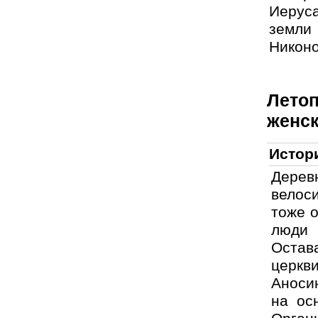
Иерус
земли
Никоно
Лето
женс
Истор
Дерев
велоси
тоже 
люди 
Остав
церкви
Аноси
на ос