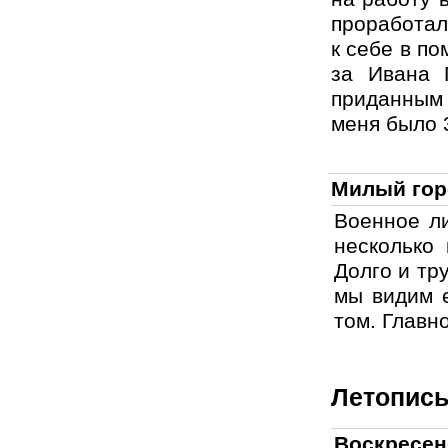
проработала
к себе в п
за Ивана 
приданным 
меня было 3
Милый горо
Военное ли
несколько
Долго и тр
мы видим е
том. Главно
Летопись
Воскресен