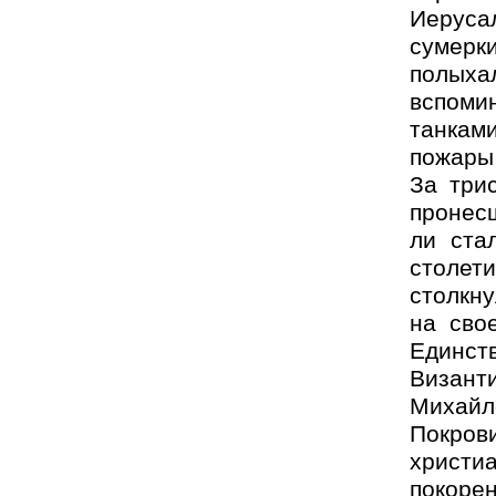
Иеруса
сумерк
полыха
вспоми
танкам
пожары
За три
пронес
ли ста
столет
столкн
на сво
Един
Визан
Михай
Покров
христи
покор