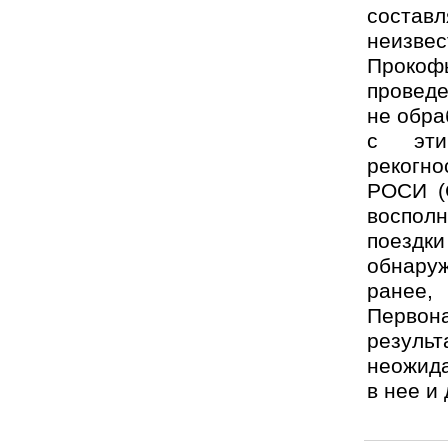
составл
неизвес
Прокоф
провед
не обра
с эти
рекогно
РОСИ (
воспол
поездки
обнаруж
ранее,
Первон
результ
неожида
в нее и