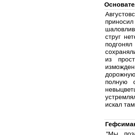
Основате
Августовс
приносил
шаловлив
струг не
подгонял
сохранял
из прос
изможден
дорожну
полную 
невыцве
устремля
искал там
Гефсиман
"Мы поз