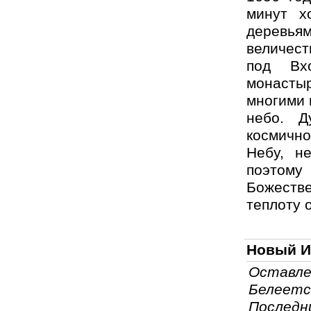
минут х
деревьям
величест
под Вх
монасты
многими 
небо. Д
космично
Небу, н
поэтому
Божеств
теплоту 
Новый И
Оставле
Белеетс
Последни