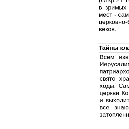
(Откр.21:
в зримых 
мест - са
церковно-
веков.
Тайны кл
Всем изв
Иерусалим
патриархо
свято хр
ходы. Са
церкви Ко
и выходит
все знаю
затопленн