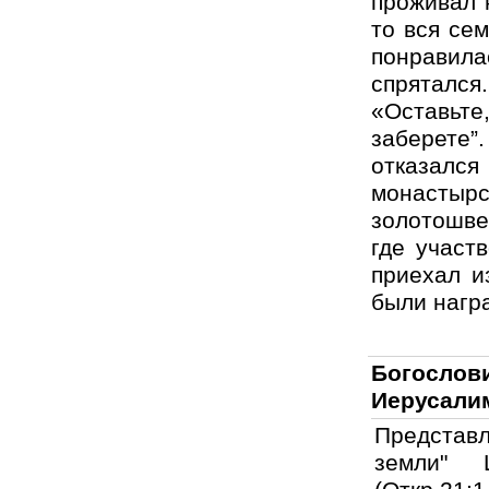
проживал 
то вся се
понравила
спрятался.
«Оставьте
заберете”
отказался
монастырс
золотошве
где участ
приехал и
были нагр
Богослови
Иерусали
Представл
земли" 