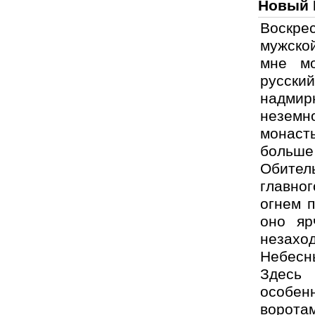
Новый 
Воскре
мужской
мне мо
русски
надмир
неземн
монаст
больше
Обител
главно
огнем 
оно яр
незах
Небесн
Здесь
особен
ворот