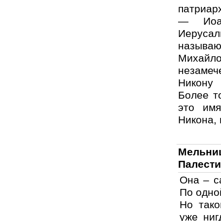
патриар
— Иоа
Иеруса
называю
Михайл
незамеч
Никону 
Более то
это им
Никона,
Мельни
Палест
Она – с
По одно
Но тако
уже ниг