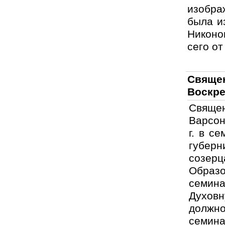
изобра
была и
Никоно
сего от
Священ
Воскре
Свящ
Варсон
г. в с
губерн
созерц
Образо
семина
Духовн
должн
семина