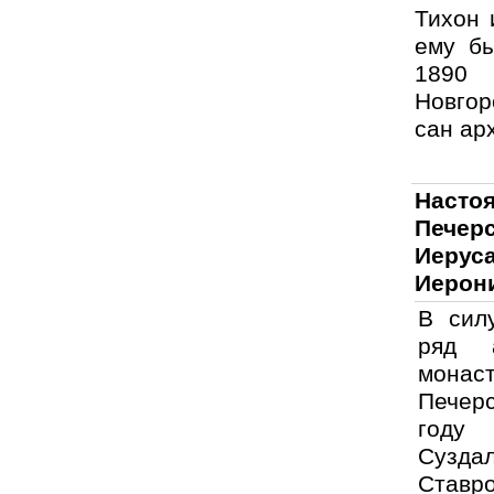
Тихон 
ему бы
1890 
Новгор
сан ар
Насто
Пече
Иерус
Иерони
В сил
ряд 
монаст
Печер
году
Сузд
Став