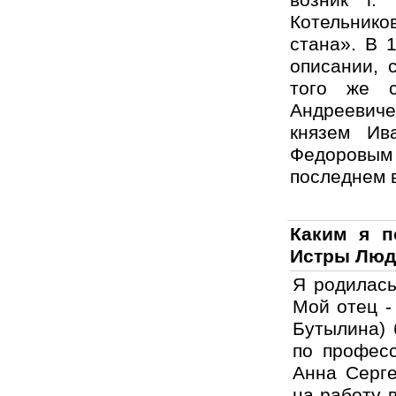
возник г.
Котельнико
стана». В 
описании, с
того же с
Андреевиче
князем Ив
Федоровым
после­днем
Каким я п
Истры Люд
Я родилась
Мой отец -
Бутылина) 
по професс
Анна Серге
на работу 