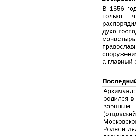
В 1656 го
только 
распоряди
духе госп
монастырь
православн
сооружени
а главный 
Последний
Архиманд
родился в 
военным 
(отцовск
Московско
Родной дя