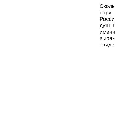
Сколь
пору 
Росси
душ н
имен
выра
свиде