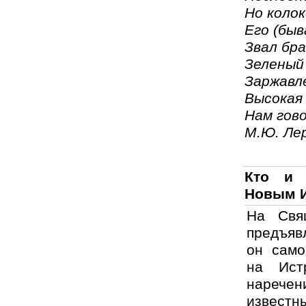
Но коло
Его (быв
Звал бра
Зеленый
Заржавл
Высокая 
Нам гов
М.Ю. Ле
Кто и 
Новым 
На Свя
предъявл
он само
на Ист
нарече
известн