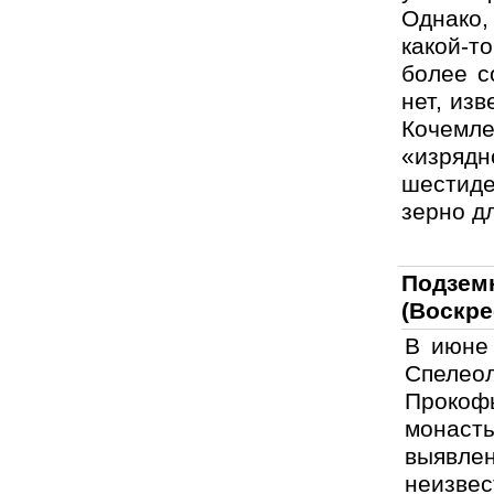
Однако
какой-т
более с
нет, из
Кочемл
«изряд
шестид
зерно д
Подзе
(Воскре
В июне 
Спелео
Прокоф
монасты
выявлен
неизве