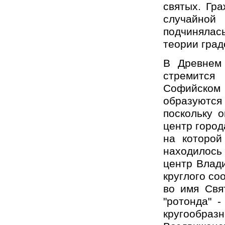
святых. Гр
случайной 
подчинялась
теории град
В Древнем 
стремится
Софийском 
образуются
поскольку о
центр город
на которой
находилось 
центр Влад
круглого со
во имя Свя
"ротонда" -
кругообраз