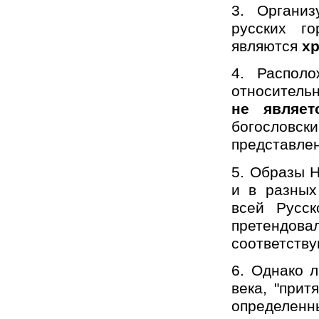
3. Организ
русских г
являются
х
4. Распол
относительн
не являет
богословск
представлен
5. Образы Н
и в разных
всей Русск
претендова
соответств
6. Однако 
века, "прит
определенны