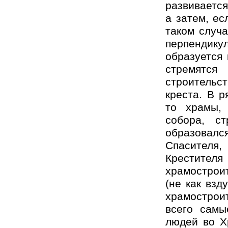
развивается
а затем, ес
таком случа
перпендику
образуется 
стремятся
строительс
креста. В р
то храмы,
собора, с
образовался
Спасителя,
Крестителя
храмострои
(не как взд
храмострои
всего самы
людей во Х