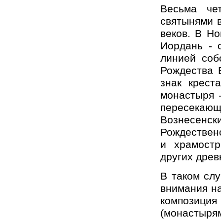
Весьма чет
святынями в
веков. В Но
Иордань - 
линией соб
Рождества 
знак крест
монастыря -
пересека
Вознесенс
Рождествен
и храмостр
других древ
В таком слу
внимания на
композиция 
(монастыря