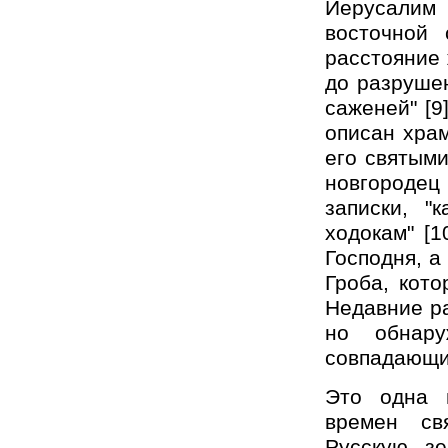
Иерусалим 
восточной 
расстояние 
до разрушен
саженей" [9
описан храм
его святыми
новгородец
записки, "
ходокам" [1
Господня, а
Гроба, кот
Недавние ра
но обнару
совпадающи
Это одна и
времен св
Русскую з