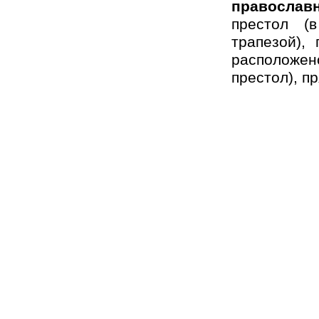
православ
престол (
трапезой),
расположено
престол), п