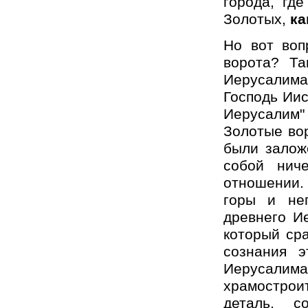
города, гд
Золотых,
ка
Но вот воп
ворота? Т
Иерусалима
Господь Иис
Иерусалим"
Золотые во
были залож
собой ниче
отношении. 
горы и неп
древнего И
который ср
сознания э
Иерусалима
храмострои
деталь, с