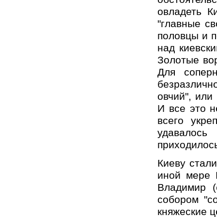
овладеть Ки
"главные св
половцы и п
над киевски
Золотые вор
Для сопер
безразлично
овчий", или 
И все это н
всего укре
удавалось 
приходилось
Киеву стали
иной мере 
Владимир (
собором "с
княжеские ц