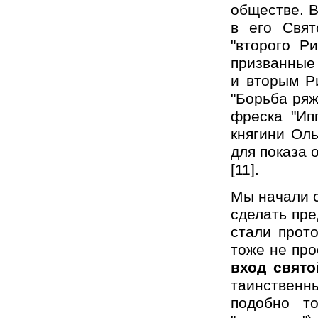
обществе. В
в его Свят
"второго Р
призванные 
и вторым Р
"Борьба ряж
фреска "Ип
княгини Оль
для показа 
[11].
Мы начали с
сделать пре
стали прото
тоже не про
вход свято
таинственны
подобно т