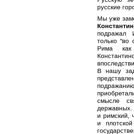
русские гор
Мы уже заме
Константи
подражал 
только "во 
Рима как
Константин
впоследстви
В нашу за
представлен
подражани
приобретал
смысле св
державных. 
и римский, 
и плотской
государст