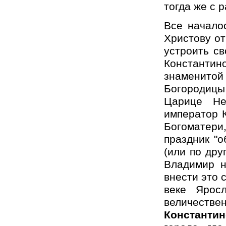
тогда же с 
Все начало
Христову от
устроить св
Константин
знаменит
Богородицы
Царице Не
император 
Богоматери,
праздник "о
(или по дру
Владимир н
внести это 
веке Ярос
величест
Константи