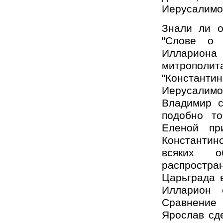
Иерусалимо
Знали ли о
"Слове о 
Илларион
митрополит
"Константин
Иерусалимом
Владимир с
подобно то
Еленой пр
Константин
всяких о
распростра
Царьграда 
Илларион 
Сравнение 
Ярослав сде