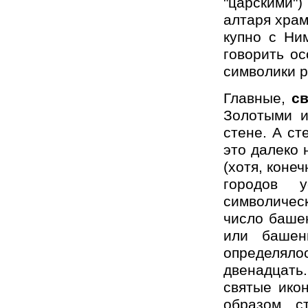
"царскими")
алтаря храм
купно с Ни
говорить о
символики р
Главные,
с
Золотыми и
стене. А ст
это далеко 
(хотя, коне
городов у
символичес
число башен
или башен
определялос
двенадцать.
святые ико
образом, с