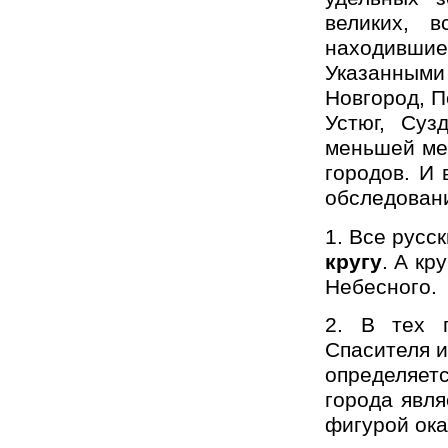
великих, в
находившие
Указанным
Новгород, П
Устюг, Суз
меньшей мер
городов. И 
обследован
1. Все русс
кругу
. А кр
Небесного.
2. В тех г
Спасителя и
определяет
города явля
фигурой ок