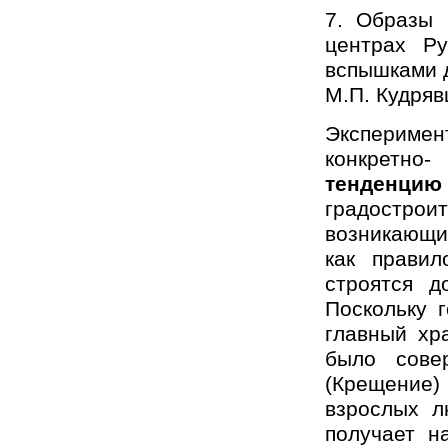
7. Образы 
центрах Р
вспышками д
М.П. Кудрявц
Эксперимен
конкретн
тенденцию
градостро
возникающий
как правил
строятся д
Поскольку 
главный хр
было сове
(Крещение
взрослых л
получает на