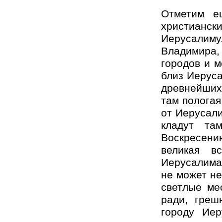
Отметим е
христиан
Иерусалиму
Владимира, 
городов и м
близ Иеруса
древнейших 
там пологая
от Иерусали
кладут та
Воскресени
великая в
Иерусалима,
не может не
светлые ме
ради, греш
городу Иер