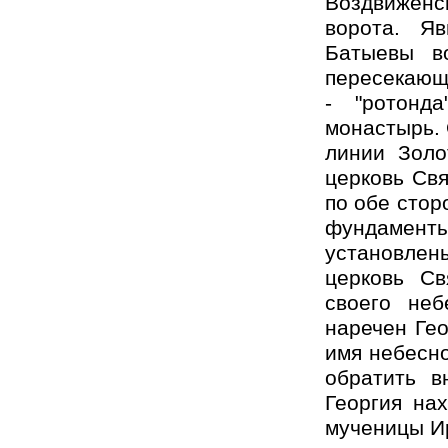
Воздвиженс
ворота. Я
Батыевы во
пересекающе
- "ротонд
монастырь. 
линии Золо
церковь Свя
по обе стор
фундамент
установлен
церковь Св
своего неб
наречен Гео
имя небесно
обратить в
Георгия на
мученицы Ир