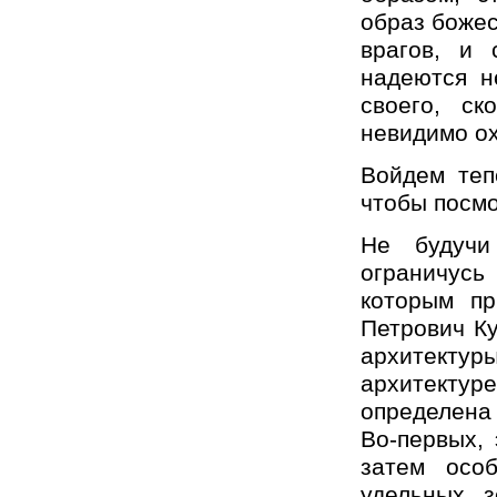
образ боже
врагов, и 
надеются н
своего, с
невидимо о
Войдем теп
чтобы посмо
Не будучи
ограничусь
которым пр
Петрович Ку
архитектур
архитектур
определена 
Во-первых, 
затем особ
удельных з