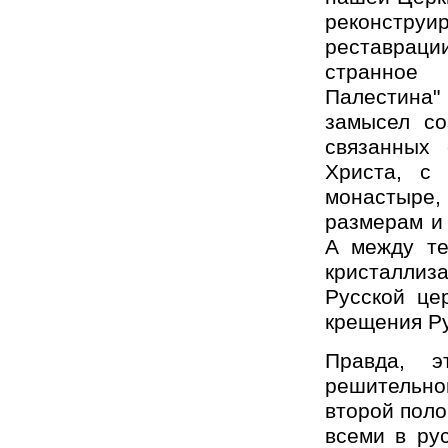
реконструир
реставрац
странное 
Палестина"
замысел со
связанных
Христа, с 
монастыре,
размерам и
А между те
кристаллиз
Русской це
крещения Р
Правда, э
решительно
второй поло
всеми в ру