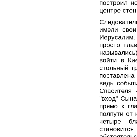
построил н
центре стен
Следовател
имели свои
Иерусалим. 
просто гла
назывались
войти в Ки
стольный г
поставлена
ведь событ
Спасителя 
"вход" Сына
прямо к гл
полпути от 
четыре бл
становитс
обстоятель