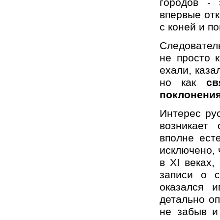
городов - 
впервые отк
с коней и п
Следовател
не просто к
ехали, каза
но как
св
поклонения
Интерес ру
возникает 
вполне ест
исключено, 
в XI веках
записи о с
оказался 
детально оп
не забыв и