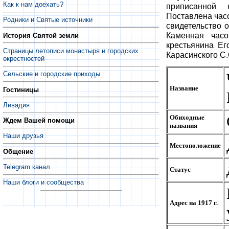
Как к нам доехать?
приписанной 
Поставлена час
Родники и Святые источники
свидетельство о
Каменная час
История Святой земли
крестьянина Ег
Страницы летописи монастыря и городских
Карасинского С.
окрестностей
Сельские и городские приходы
Название
Гостиницы
Ливадия
Обиходные
Ждем Вашей помощи
названия
Наши друзья
Местоположение
Общение
Telegram канал
Статус
Наши блоги и сообщества
Адрес на 1917 г.