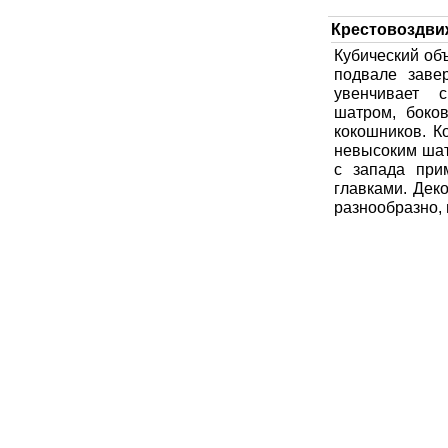
Крестовоздви
Кубический об
подвале заве
увенчивает 
шатром, боко
кокошников. К
невысоким шатр
с запада при
главками. Дек
разнообразно, 