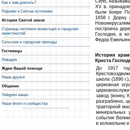
Село, называвш
Как к нам доехать?
XV в. принадл
Родники и Святые источники
были бояре По
1658 г. Дорну
История Святой земли
Новоиерусали
построена дере
Страницы летописи монастыря и городских
окрестностей
Господня, в ко
Федор Емельяно
Сельские и городские приходы
Гостиницы
История храм
Ливадия
Креста Господ
До 1917 год
Ждем Вашей помощи
Крестовоздвиже
Наши друзья
школа (1890 г.)
церковная огр
Общение
церковнослужи
Telegram канал
завод (конец 
разграблено, ц
Наши блоги и сообщества
тракторной мас
минеральных 
события Велик
в колокольню и