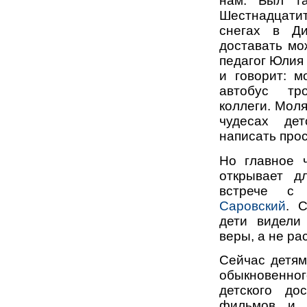
нам. Был та
Шестнадцати
снегах в Ди
доставать мо
педагог Юлия 
и говорит: 
автобус тр
коллеги. Моля
чудесах де
написать прос
Но главное 
открывает д
встрече с
Саровский
. 
дети видели
веры, а не ра
Сейчас детям
обыкновенног
детского до
фильмов и 