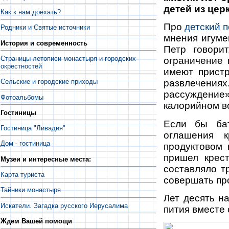
детей из цер
Как к нам доехать?
Про
детский п
Родники и Святые источники
мнения игуме
История и современность
Петр говори
Страницы летописи монастыря и городских
ограничение 
окрестностей
имеют пристр
Сельские и городские приходы
развлечени
рассуждение
Фотоальбомы
калорийном во
Гостиницы
Если бы бат
Гостиница "Ливадия"
оглашения 
Дом - гостиница
продуктовом 
пришел крес
Музеи и интересные места:
составляло т
Карта туриста
совершать пр
Тайники монастыря
Лет десять н
Искатели. Загадка русского Иерусалима
пития вместе 
Ждем Вашей помощи