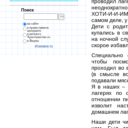
проводил лаге
неоднократн
Поиск
ХОТИ-И-И-ИМ Е
самом деле, у
на сайте
Дети с родит
в православном
интернете
купались в с
в каталоге
Христианство.ru
на ночной сл
в Яндекс
скорое избавл
Искомое.ru
Специально
чтобы посм
проходил во 
(в смысле в
подавали мяс
Я в наших – 
лагерях по 
отношении пи
изволит нас
домашнем лаг
Наши дети чи