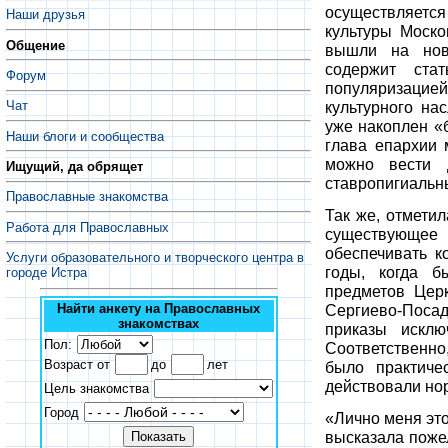
осуществляетс
Наши друзья
культуры Моско
Общение
вышли на нов
содержит стат
Форум
популяризаци
культурного на
Чат
уже накоплен «
Наши блоги и сообщества
глава епархии 
можно вести 
Ищущий, да обрящет
ставропигиаль
Православные знакомства
Так же, отметил
Работа для Православных
существующее
обеспечивать к
Услуги образовательного и творческого центра в
годы, когда 
городе Истра
предметов Церк
Сергиево-Посад
Найти анкету на Православных
знакомствах
приказы исклю
Пол:
Соответственно
Возраст от
до
лет
было практиче
действовали но
Цель знакомства
Город
«Лично меня это
высказала поже