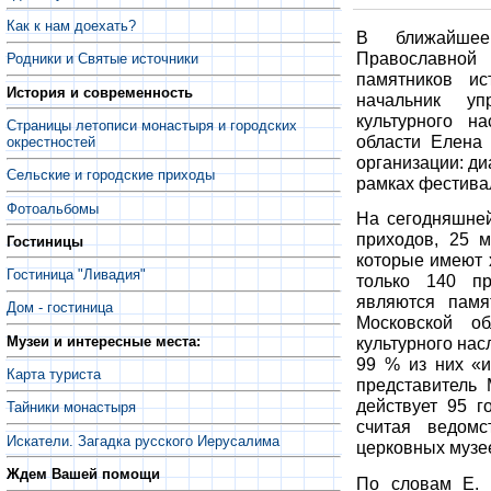
Как к нам доехать?
В ближайшее
Православной
Родники и Святые источники
памятников и
История и современность
начальник уп
культурного н
Страницы летописи монастыря и городских
области Елена
окрестностей
организации: д
Сельские и городские приходы
рамках фестива
Фотоальбомы
На сегодняшней
приходов, 25 
Гостиницы
которые имеют 
Гостиница "Ливадия"
только 140 пр
являются памя
Дом - гостиница
Московской об
Музеи и интересные места:
культурного нас
99 % из них «
Карта туриста
представитель 
действует 95 г
Тайники монастыря
считая ведом
Искатели. Загадка русского Иерусалима
церковных музе
Ждем Вашей помощи
По словам Е. 