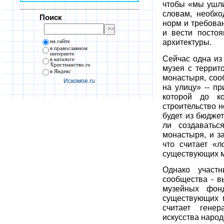
чтобы «мы ушли
словам, необх
Поиск
норм и требова
и вести посто
архитектуры.
на сайте
в православном
интернете
Сейчас одна из
в каталоге
Христианство.ru
музея с террит
в Яндекс
монастыря, соо
Искомое.ru
на улицу» -- п
которой до к
строительство 
будет из бюджет
ли создаватьс
монастыря, и з
что считает «л
существующих 
Однако участн
сообщества - в
музейных фон
существующих м
считает генер
искусства народ