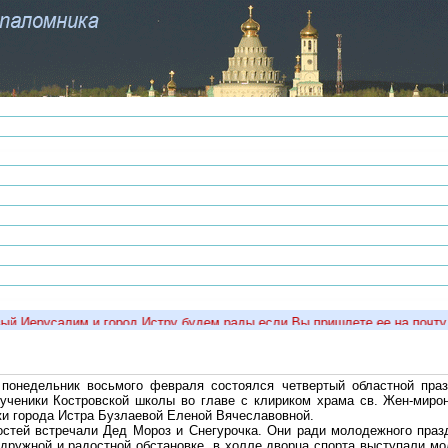
й Иерусалим и город Истру будем рады если Вы пришлете ее на почту ил
понедельник восьмого февраля состоялся четвертый областной пра
 ученики Костровской школы во главе с клириком храма св. Жен-мир
и города Истра Бузлаевой Еленой Вячеславовной.
остей встречали Дед Мороз и Снегурочка. Они ради молодежного праз
 дружной и радостной обстановке, в холле дворца спорта выступали 