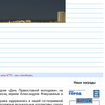
и ICQ - мы опубликуем ее на сайте!
Наши награды
здник «День Православной молодежи», на
оносиц иереем Александром Фомушкиным и
дника задержались в нашей гостеприимной
молодежные музыкальные коллективы города