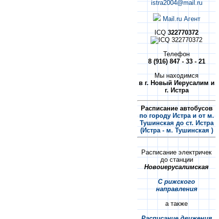
istra2004@mail.ru
Mail.ru Агент
ICQ
322770372
Телефон
8 (916) 847 - 33 - 21
Мы находимся
в г. Новый Иерусалим и
г. Истра
Расписание автобусов
по городу Истра и от м.
Тушинская до ст. Истра
(Истра - м. Тушинская )
Расписание электричек
до станции
Новоиерусалимская
С рижского
направления
а также
Расписание движения