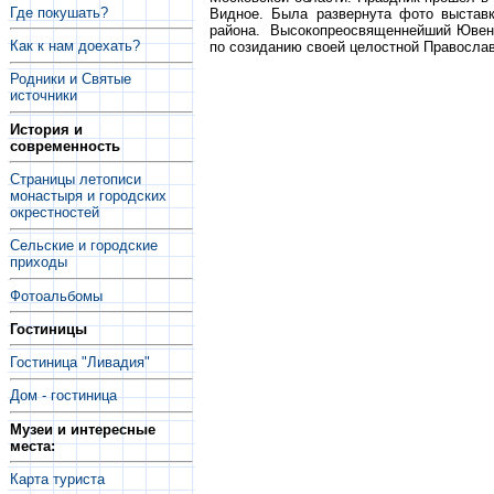
Где покушать?
Видное. Была развернута фото выставк
района. Высокопреосвященнейший Ювена
Как к нам доехать?
по созиданию своей целостной Православн
Родники и Святые
источники
История и
современность
Страницы летописи
монастыря и городских
окрестностей
Сельские и городские
приходы
Фотоальбомы
Гостиницы
Гостиница "Ливадия"
Дом - гостиница
Музеи и интересные
места:
Карта туриста