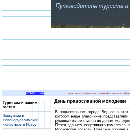
На главную
сли у вас есть интересная историческая информация или фото про Новы
День православной молодёжи
Туристам и нашим
гостям
В подмосковном городе Видное в этот 
Экскурсии в
котором наше благочиние представляли
Новоиерусалимский
руководителем отдела по делам молодеж
монастырь и Истру
Перед зданием спортивного комплекса г
Московской области. Праздник прошел в