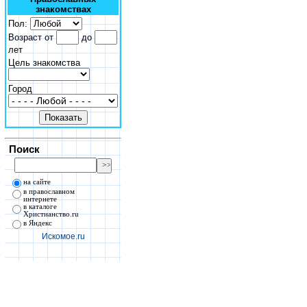
знакомствах
Пол:
Возраст от
до
лет
Цель знакомства
Город
Поиск
на сайте
в православном
интернете
в каталоге
Христианство.ru
в Яндекс
Искомое.ru