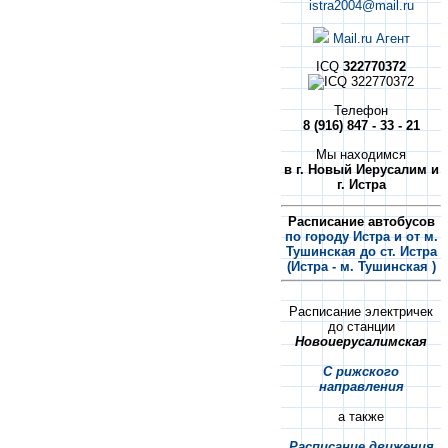
istra2004@mail.ru
Mail.ru Агент
ICQ
322770372
Телефон
8 (916) 847 - 33 - 21
Мы находимся
в г. Новый Иерусалим и
г. Истра
Расписание автобусов
по городу Истра и от м.
Тушинская до ст. Истра
(Истра - м. Тушинская )
Расписание электричек
до станции
Новоиерусалимская
С рижского
направления
а также
Расписание движения