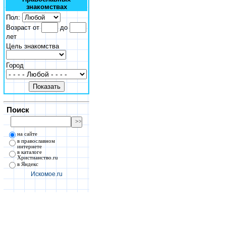
знакомствах
Пол:
Возраст от
до
лет
Цель знакомства
Город
Поиск
на сайте
в православном
интернете
в каталоге
Христианство.ru
в Яндекс
Искомое.ru