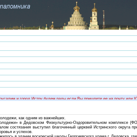
салим и город Истру будем рады если Вы пришлете ее на почту или ICQ 
олодежи, как одним из важнейших.
молодежи» в Дедовском Физкультурно-Оздоровительном комплексе (ФО
алом состязания выступил благочинный церквей Истринского округа п
ровья и успехов.
илось в здании воскресной школы Георгиевского храма г. Дедовска, где