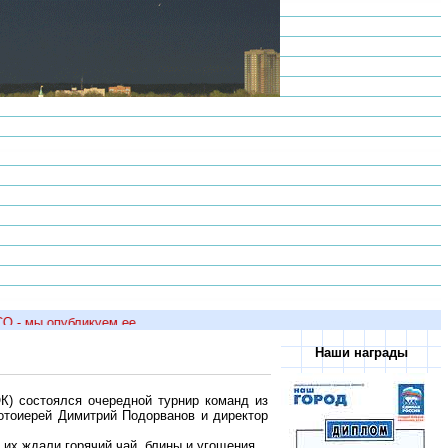
- мы опубликуем ее на сайте!
Наши награды
К) состоялся очередной турнир команд из
ротоиерей Димитрий Подорванов и директор
 их ждали горячий чай, блины и угощения.