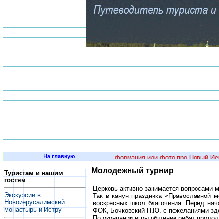
На главную
вас есть интересная историческая информация или фото про Новый Иеру
Молодежный турнир
Туристам и нашим
гостям
Церковь активно занимается вопросами м
Экскурсии в
Так в канун праздника «Православной 
Новоиерусалимский
воскресных школ благочиния. Перед нач
монастырь и Истру
ФОК, Бочковский П.Ю. с пожеланиями здо
По окончании игры общение ребят продолж