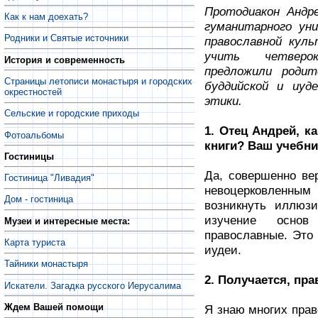
Протодиакон Андре
Как к нам доехать?
гуманитарного ун
Родники и Святые источники
православной кул
учить четверок
История и современность
предложили родит
Страницы летописи монастыря и городских
буддийской и иуд
окрестностей
этики.
Сельские и городские приходы
1. Отец Андрей, к
Фотоальбомы
книги? Ваш учебн
Гостиницы
Да, совершенно вер
Гостиница "Ливадия"
невоцерковленны
Дом - гостиница
возникнуть иллюз
изучение основ
Музеи и интересные места:
православные. Это 
Карта туриста
иудеи.
Тайники монастыря
2. Получается, пр
Искатели. Загадка русского Иерусалима
Ждем Вашей помощи
Я знаю многих прав