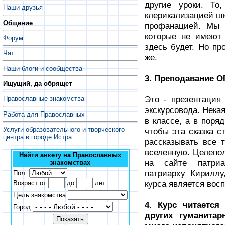
другие уроки. То
Наши друзья
клерикализацией шк
Общение
профанацией. Мы 
которые не имеют
Форум
здесь будет. Но пр
Чат
же.
Наши блоги и сообщества
3. Преподавание О
Ищущий, да обрящет
Это - презентация
Православные знакомства
экскурсовода. Нека
Работа для Православных
в классе, а в поря
Услуги образовательного и творческого
чтобы эта сказка с
центра в городе Истра
рассказывать все т
вселенную. Целепол
Найти анкету на Православных
на сайте патриа
знакомствах
патриарху Кириллу
Пол:
курса является вос
Возраст от
до
лет
Цель знакомства
4. Курс читается
Город
других гуманита