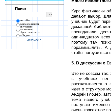
много непонятного
Поиск
Курс фактически об
делают выбор. Для
учебник будет перв
на сайте
в православном
домашней библиот
интернете
в каталоге
преподавали деся
Христианство.ru
в Яндекс
одиннадцатом всех 
Искомое.ru
поэтому там псих
поразмышлять. А 
чтобы погрузиться в
5. В дискуссии о Е
Это не совсем так.
в учебнике нет
рассказывается о 
идет о структуре м
Андрей Глоцер, авт
тема нашего учеб
поступают именно т
очень корректное п